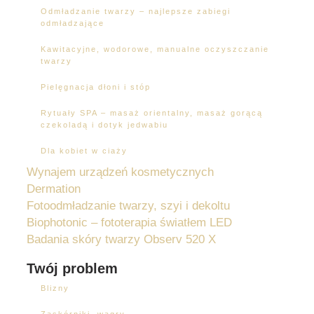
Odmładzanie twarzy – najlepsze zabiegi
odmładzające
Kawitacyjne, wodorowe, manualne oczyszczanie
twarzy
Pielęgnacja dłoni i stóp
Rytuały SPA – masaż orientalny, masaż gorącą
czekoladą i dotyk jedwabiu
Dla kobiet w ciaży
Wynajem urządzeń kosmetycznych
Dermation
Fotoodmładzanie twarzy, szyi i dekoltu
Biophotonic – fototerapia światłem LED
Badania skóry twarzy Observ 520 X
Twój problem
Blizny
Zaskórniki, wągry