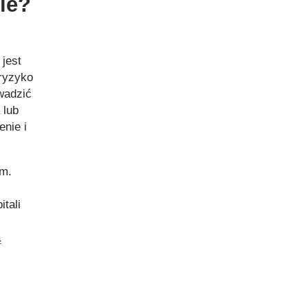
ie?
jest
ryzyko
wadzić
 lub
enie i
em.
tali
ą