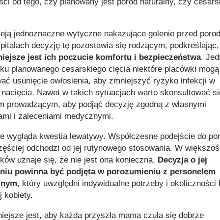
ści od tego, czy planowany jest poród naturalny, czy cesars
nieją jednoznaczne wytyczne nakazujące golenie przed por
zpitalach decyzję tę pozostawia się rodzącym, podkreślając,
iejsze jest ich poczucie komfortu i bezpieczeństwa
. Je
ku planowanego cesarskiego cięcia niektóre placówki mogą
ać usunięcie owłosienia, aby zmniejszyć ryzyko infekcji w
 nacięcia. Nawet w takich sytuacjach warto skonsultować si
m prowadzącym, aby podjąć decyzję zgodną z własnymi
ami i zaleceniami medycznymi.
e wygląda kwestia lewatywy. Współczesne podejście do po
zęściej odchodzi od jej rutynowego stosowania. W większoś
ków uznaje się, że nie jest ona konieczna.
Decyzja o jej
niu powinna być podjęta w porozumieniu z personelem
znym
, który uwzględni indywidualne potrzeby i okoliczności
 kobiety.
iejsze jest, aby każda przyszła mama czuła się dobrze