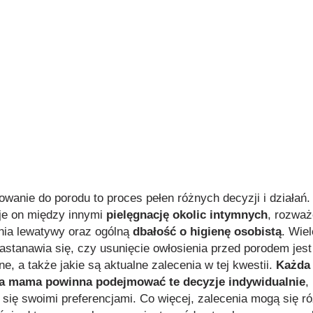
owanie do porodu to proces pełen różnych decyzji i działań.
e on między innymi
pielęgnację okolic intymnych
, rozważ
ia lewatywy oraz ogólną
dbałość o higienę osobistą
. Wiel
zastanawia się, czy usunięcie owłosienia przed porodem jest
e, a także jakie są aktualne zalecenia w tej kwestii.
Każda
ła mama powinna podejmować te decyzje indywidualnie
,
c się swoimi preferencjami. Co więcej, zalecenia mogą się r