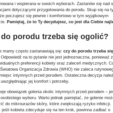
mowana i wspierana w swoich wyborach. Zastanów się nad 
ncjami dotyczącymi przygotowania do porodu. Skup się na t
 że poczujesz się pewnie i komfortowo w tym wyjątkowym
ie.
Pamiętaj, że to Ty decydujesz, co jest dla Ciebie naj
 do porodu trzeba się ogolić?
e mamy często zastanawiają się:
czy do porodu trzeba się
 Odpowiedź na to pytanie nie jest jednoznaczna, ponieważ 
widualnych preferencji kobiety oraz zaleceń medycznych. C
, Światowa Organizacja Zdrowia (WHO) nie zaleca rutynowe
 miejsc intymnych przed porodem. Ostateczna decyzja nale
 uwzględniając jej komfort i potrzeby.
nieje obowiązek golenia okolic intymnych przed porodem – jes
 osobistego wyboru. Warto jednak pamiętać, że golenie moż
ić do mikrourazów skóry, które zwiększają ryzyko infekcji.
 jeśli kobieta zdecyduje się na ten krok, powinna zadbać o