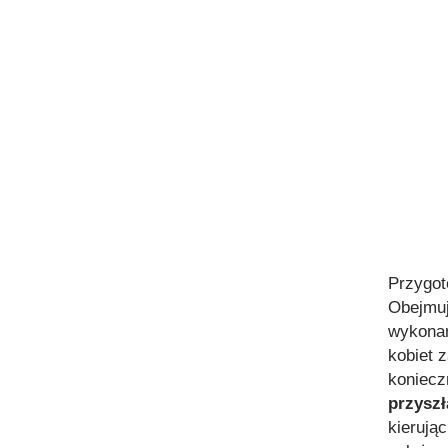
Przygot
Obejmuj
wykonan
kobiet 
konieczn
przysz
kierują