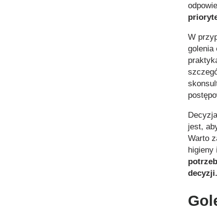
odpowie
prioryt
W przyp
golenia
praktyk
szczegó
skonsul
postępo
Decyzja
jest, a
Warto z
higieny
potrze
decyzji
Gol