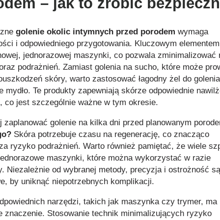
odem – jak to zrobić bezpieczn
czne
golenie okolic intymnych przed porodem
wymaga
ości i odpowiedniego przygotowania. Kluczowym elementem 
nowej, jednorazowej maszynki, co pozwala zminimalizować 
i oraz podrażnień. Zamiast golenia na sucho, które może pro
ouszkodzeń skóry, warto zastosować łagodny żel do golenia
ne mydło. Te produkty zapewniają skórze odpowiednie nawilż
, co jest szczególnie ważne w tym okresie.
ej zaplanować golenie na kilka dni przed planowanym porod
go?
Skóra potrzebuje czasu na regenerację, co znacząco
za ryzyko podrażnień. Warto również pamiętać, że wiele szpi
 jednorazowe maszynki, które można wykorzystać w razie
y. Niezależnie od wybranej metody, precyzja i ostrożność s
e, by uniknąć niepotrzebnych komplikacji.
dpowiednich narzędzi, takich jak maszynka czy trymer, ma
 znaczenie. Stosowanie technik minimalizujących ryzyko