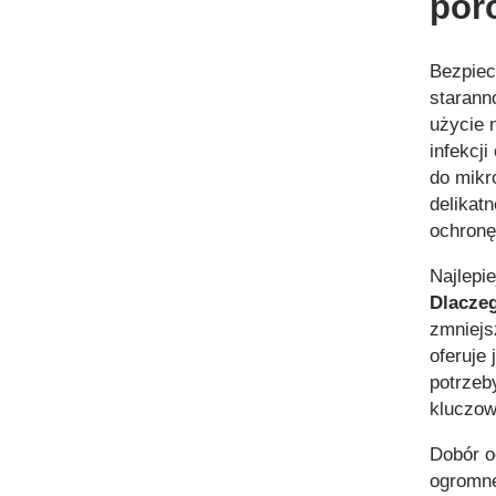
por
Bezpie
starann
użycie 
infekcj
do mikr
delikat
ochronę
Najlepi
Dlacze
zmniejs
oferuje
potrzeb
kluczow
Dobór o
ogromne