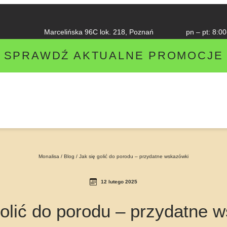
Marcelińska 96C lok. 218, Poznań​
pn – pt: 8:00
SPRAWDŹ AKTUALNE PROMOCJE
Monalisa
/
Blog
/
Jak się golić do porodu – przydatne wskazówki
12 lutego 2025
golić do porodu – przydatne 