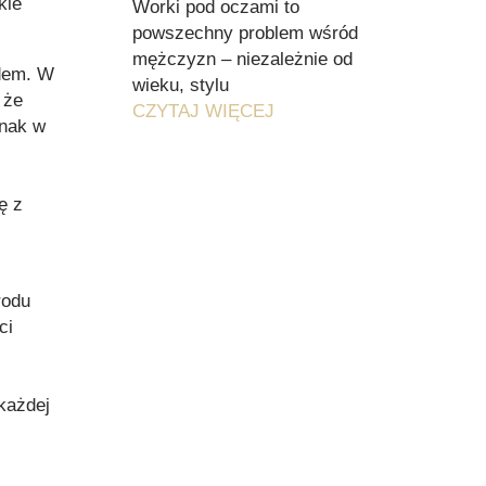
kie
Worki pod oczami to
powszechny problem wśród
mężczyzn – niezależnie od
odem. W
wieku, stylu
 że
CZYTAJ WIĘCEJ
dnak w
ę z
rodu
ci
 każdej