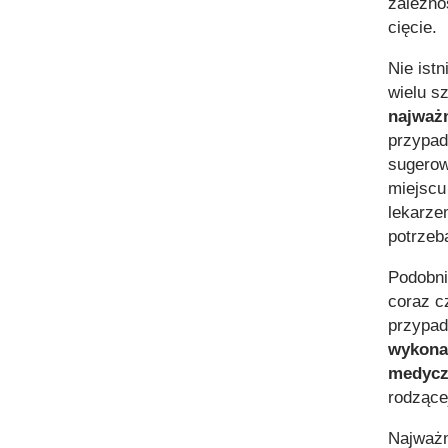
zależno
cięcie.
Nie ist
wielu s
najważn
przypad
sugerow
miejscu
lekarze
potrzeb
Podobni
coraz c
przypad
wykona
medyc
rodzącej
Najważn