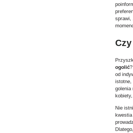
poinfor
prefere
sprawi,
momenc
Czy
Przyszł
ogolić
?
od indy
istotne
golenia
kobiety,
Nie ist
kwestia
prowadz
Dlatego,