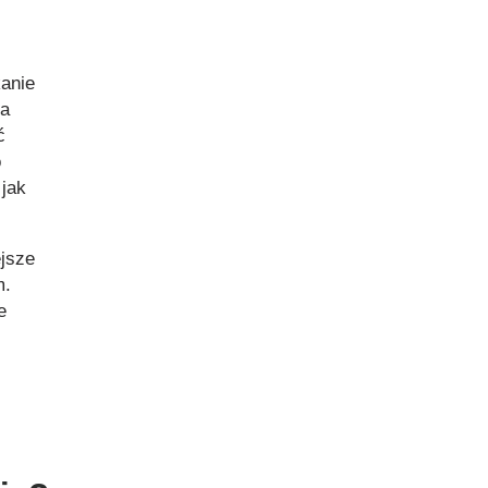
anie
ka
ć
o
 jak
jsze
m.
e