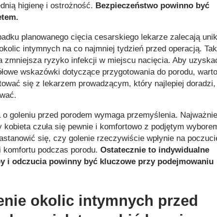
dnią higienę i ostrożność.
Bezpieczeństwo powinno być
etem.
adku planowanego cięcia cesarskiego lekarze zalecają unik
 okolic intymnych na co najmniej tydzień przed operacją. Ta
a zmniejsza ryzyko infekcji w miejscu nacięcia. Aby uzyska
łowe wskazówki dotyczące przygotowania do porodu, wart
tować się z lekarzem prowadzącym, który najlepiej doradzi,
wać.
 o goleniu przed porodem wymaga przemyślenia. Najważnie
by kobieta czuła się pewnie i komfortowo z podjętym wybore
astanowić się, czy golenie rzeczywiście wpłynie na poczuci
 i komfortu podczas porodu.
Ostatecznie to indywidualne
by i odczucia powinny być kluczowe przy podejmowaniu
.
enie okolic intymnych przed