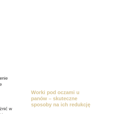
enie
e
Worki pod oczami u
panów – skuteczne
sposoby na ich redukcję
óżnić w