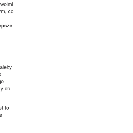
swoimi
ym, co
lepsze
.
zależy
o
go
ży do
t to
e