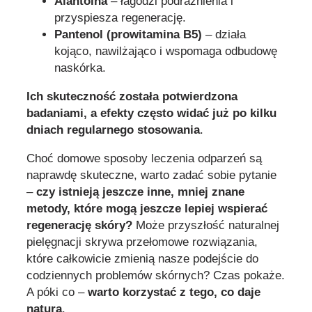
Alantoina
– łagodzi podrażnienia i
przyspiesza regenerację.
Pantenol (prowitamina B5)
– działa
kojąco, nawilżająco i wspomaga odbudowę
naskórka.
Ich skuteczność została potwierdzona
badaniami, a efekty często widać już po kilku
dniach regularnego stosowania
.
Choć domowe sposoby leczenia odparzeń są
naprawdę skuteczne, warto zadać sobie pytanie
–
czy istnieją jeszcze inne, mniej znane
metody, które mogą jeszcze lepiej wspierać
regenerację skóry?
Może przyszłość naturalnej
pielęgnacji skrywa przełomowe rozwiązania,
które całkowicie zmienią nasze podejście do
codziennych problemów skórnych? Czas pokaże.
A póki co –
warto korzystać z tego, co daje
natura
.