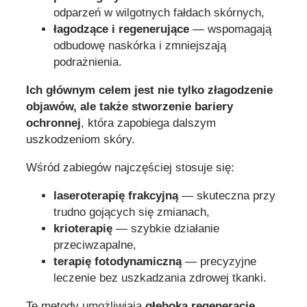
odparzeń w wilgotnych fałdach skórnych,
łagodzące i regenerujące
— wspomagają
odbudowę naskórka i zmniejszają
podrażnienia.
Ich głównym celem jest nie tylko złagodzenie
objawów, ale także stworzenie bariery
ochronnej
, która zapobiega dalszym
uszkodzeniom skóry.
Wśród zabiegów najczęściej stosuje się:
laseroterapię frakcyjną
— skuteczna przy
trudno gojących się zmianach,
krioterapię
— szybkie działanie
przeciwzapalne,
terapię fotodynamiczną
— precyzyjne
leczenie bez uszkadzania zdrowej tkanki.
Te metody umożliwiają
głęboką regenerację