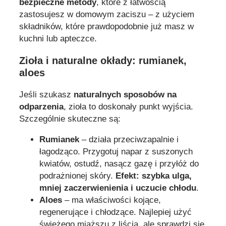
bezpieczne metody
, które z łatwością
zastosujesz w domowym zaciszu – z użyciem
składników, które prawdopodobnie już masz w
kuchni lub apteczce.
Zioła i naturalne okłady: rumianek,
aloes
Jeśli szukasz
naturalnych sposobów na
odparzenia
, zioła to doskonały punkt wyjścia.
Szczególnie skuteczne są:
Rumianek
– działa przeciwzapalnie i
łagodząco. Przygotuj napar z suszonych
kwiatów, ostudź, nasącz gazę i przyłóż do
podrażnionej skóry.
Efekt: szybka ulga,
mniej zaczerwienienia i uczucie chłodu
.
Aloes
– ma właściwości kojące,
regenerujące i chłodzące. Najlepiej użyć
świeżego miąższu z liścia, ale sprawdzi się